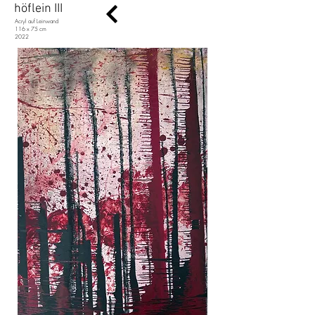
höflein III
Acryl auf Leinwand
116 x 75 cm
2022